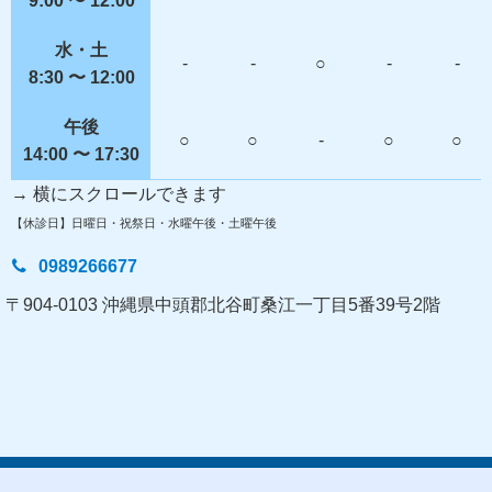
9:00 〜 12:00
水・土
-
-
○
-
-
8:30 〜 12:00
午後
○
○
-
○
○
14:00 〜 17:30
→
横にスクロールできます
【休診日】日曜日・祝祭日・水曜午後・土曜午後
0989266677
〒904-0103 沖縄県中頭郡北谷町桑江一丁目5番39号2階