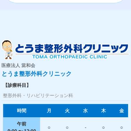
医療法人 當和会
とうま整形外科クリニック
【診療科目】
整形外科・リハビリテーション科
時間
月
火
水
木
金
午前
○
○
-
○
○