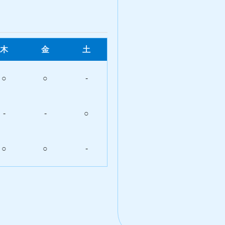
木
金
土
○
○
-
-
-
○
○
○
-