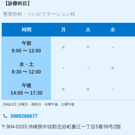
【診療科目】
整形外科・リハビリテーション科
時間
月
火
水
午前
○
○
-
9:00 〜 12:00
水・土
-
-
○
8:30 〜 12:00
午後
○
○
-
14:00 〜 17:30
【休診日】日曜日・祝祭日・水曜午後・土曜午後
0989266677
〒904-0103 沖縄県中頭郡北谷町桑江一丁目5番39号2階